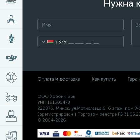
Нужна к
+375
Оплата и доставка
Как купить
Гара
ООО Хобби-Парк
УНП 191305478
220076, Минск, ул.Мстиславца,9, 6 этаж, пом.8-
Зарегистрирован в Торговом реестре РБ 31.05.20
© 2004-2026