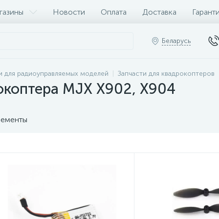
газины
Новости
Оплата
Доставка
Гарант
Беларусь
и для радиоуправляемых моделей
Запчасти для квадрокоптеров
окоптера MJX X902, X904
ементы