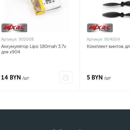
Артикул:
902008
Артикул:
904004
Аккумулятор Lipo 180mah 3.7v
Комплект винтов дл
для x904
14 BYN
5 BYN
/шт
/шт