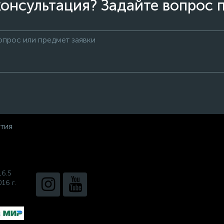
онсультация? Задайте вопрос 
нтия
16.5
16 г.