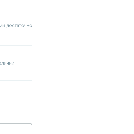
чии достаточно
аличии