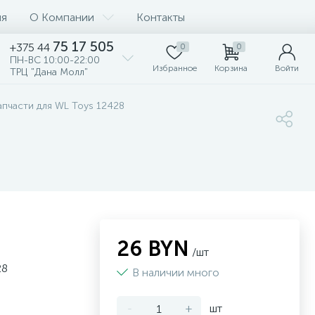
ия
О Компании
Контакты
75 17 505
+375 44
0
0
ПН-ВС 10:00-22:00
Избранное
Корзина
Войти
ТРЦ "Дана Молл"
апчасти для WL Toys 12428
26 BYN
/шт
28
В наличии много
-
+
шт