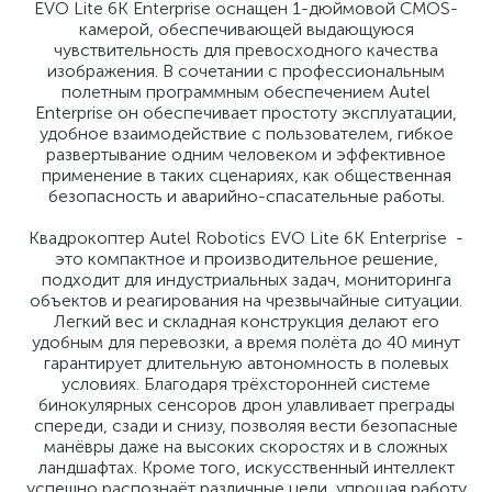
EVO Lite 6K Enterprise оснащен 1-дюймовой CMOS-
камерой, обеспечивающей выдающуюся
чувствительность для превосходного качества
изображения. В сочетании с профессиональным
полетным программным обеспечением Autel
Enterprise он обеспечивает простоту эксплуатации,
удобное взаимодействие с пользователем, гибкое
развертывание одним человеком и эффективное
применение в таких сценариях, как общественная
безопасность и аварийно-спасательные работы.
Квадрокоптер Autel Robotics EVO Lite 6K Enterprise -
это компактное и производительное решение,
подходит для индустриальных задач, мониторинга
объектов и реагирования на чрезвычайные ситуации.
Легкий вес и складная конструкция делают его
удобным для перевозки, а время полёта до 40 минут
гарантирует длительную автономность в полевых
условиях. Благодаря трёхсторонней системе
бинокулярных сенсоров дрон улавливает преграды
спереди, сзади и снизу, позволяя вести безопасные
манёвры даже на высоких скоростях и в сложных
ландшафтах. Кроме того, искусственный интеллект
успешно распознаёт различные цели, упрощая работу