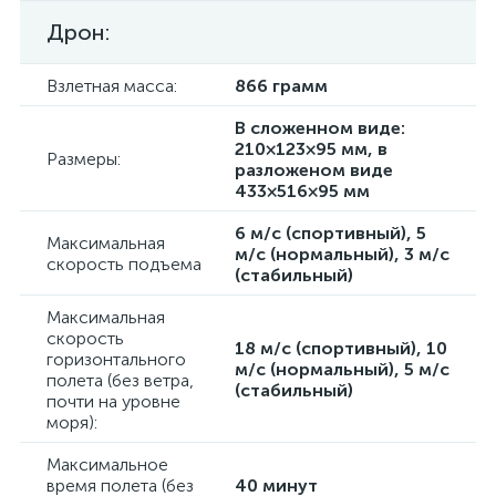
Дрон:
Взлетная масса:
866 грамм
В сложенном виде:
210×123×95 мм, в
Размеры:
разложеном виде
433×516×95 мм
6 м/с (спортивный), 5
Максимальная
м/с (нормальный), 3 м/с
скорость подъема
(стабильный)
Максимальная
скорость
18 м/с (спортивный), 10
горизонтального
м/с (нормальный), 5 м/с
полета (без ветра,
(стабильный)
почти на уровне
моря):
Максимальное
время полета (без
40 минут