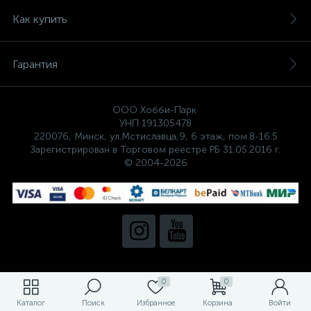
Как купить
Гарантия
ООО Хобби-Парк
УНП 191305478
220076, Минск, ул.Мстиславца,9, 6 этаж, пом.8-16.5
Зарегистрирован в Торговом реестре РБ 31.05.2016 г.
© 2004-2026
0
0
Каталог
Поиск
Избранное
Корзина
Войти