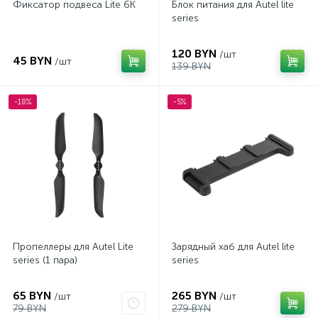
Фиксатор подвеса Lite 6K
Блок питания для Autel lite
series
120 BYN
/шт
45 BYN
/шт
139 BYN
-18%
-5%
Пропеллеры для Autel Lite
Зарядный хаб для Autel lite
series (1 пара)
series
65 BYN
265 BYN
/шт
/шт
79 BYN
279 BYN