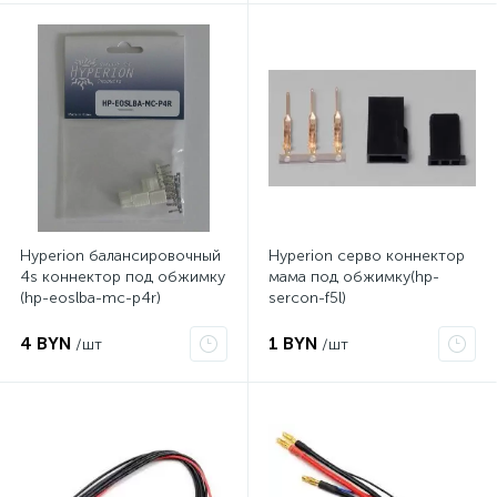
Hyperion балансировочный
Hyperion серво коннектор
4s коннектор под обжимку
мама под обжимку(hp-
(hp-eoslba-mc-p4r)
sercon-f5l)
4 BYN
1 BYN
/шт
/шт