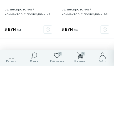
Балансировочный
Балансировочный
коннектор с проводами 2s
коннектор с проводами 4s
3 BYN
3 BYN
/м
/шт
0
0
Каталог
Поиск
Избранное
Корзина
Войти
Переходник с T-коннектор
Переходник с Tamiya на T-
на Tamiya
коннектор